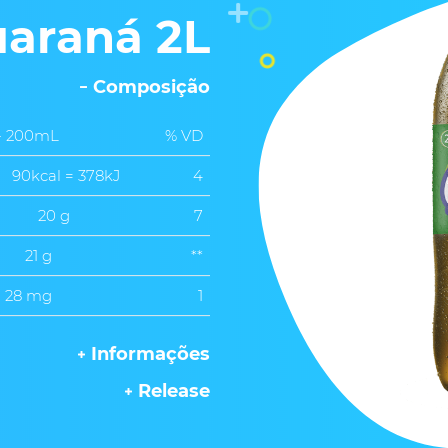
uaraná 2L
Composição
 - 200mL
% VD
90kcal = 378kJ
4
20 g
7
21 g
**
28 mg
1
Informações
Release