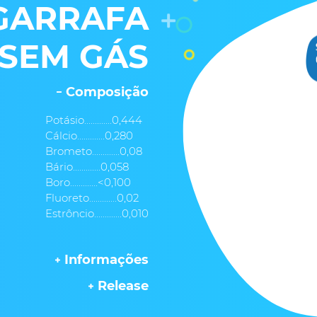
GARRAFA
 SEM GÁS
Composição
Potásio.............0,444
Cálcio.............0,280
Brometo.............0,08
Bário.............0,058
Boro.............<0,100
Fluoreto.............0,02
Estrôncio.............0,010
Informações
Release