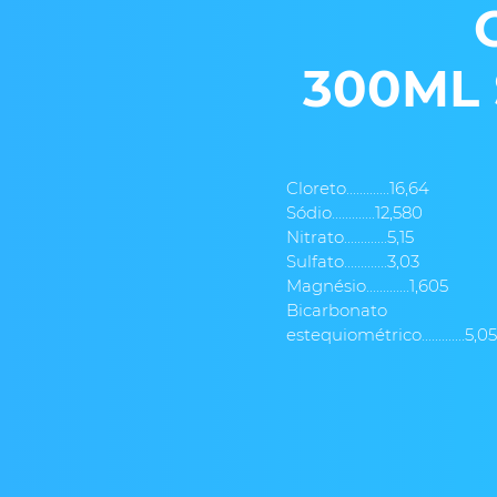
300ML
Cloreto.............16,64
Sódio.............12,580
Nitrato.............5,15
Sulfato.............3,03
Magnésio.............1,605
Bicarbonato
estequiométrico.............5,05